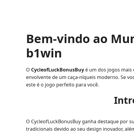
Bem-vindo ao Mun
b1win
O
CycleofLuckBonusBuy
é um dos jogos mais 
envolvente de um caça-níqueis moderno. Se voc
este é o jogo perfeito para você.
Int
O CycleofLuckBonusBuy ganha destaque por suas
tradicionais devido ao seu design inovador, a