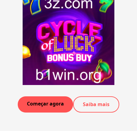
Começar agora
Saiba mais