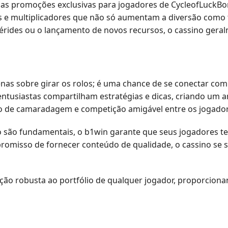
ias promoções exclusivas para jogadores de CycleofLuckBon
s e multiplicadores que não só aumentam a diversão como
rides ou o lançamento de novos recursos, o cassino gera
as sobre girar os rolos; é uma chance de se conectar co
entusiastas compartilham estratégias e dicas, criando um 
so de camaradagem e competição amigável entre os jogador
exão são fundamentais, o b1win garante que seus jogadores
romisso de fornecer conteúdo de qualidade, o cassino se s
ção robusta ao portfólio de qualquer jogador, proporcion