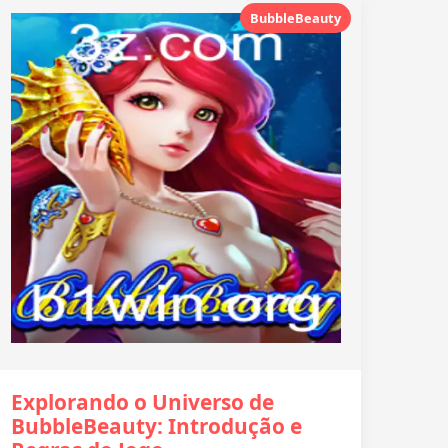
BubbleBeauty
Explorando o Universo de
BubbleBeauty: Introdução e