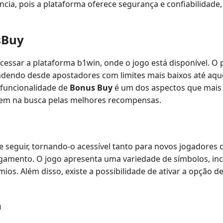
ncia, pois a plataforma oferece segurança e confiabilidad
sBuy
ssar a plataforma b1win, onde o jogo está disponível. O pr
endendo desde apostadores com limites mais baixos até aq
 funcionalidade de
Bonus Buy
é um dos aspectos que mais a
gem na busca pelas melhores recompensas.
 seguir, tornando-o acessível tanto para novos jogadores 
pagamento. O jogo apresenta uma variedade de símbolos, in
ios. Além disso, existe a possibilidade de ativar a opção d
n