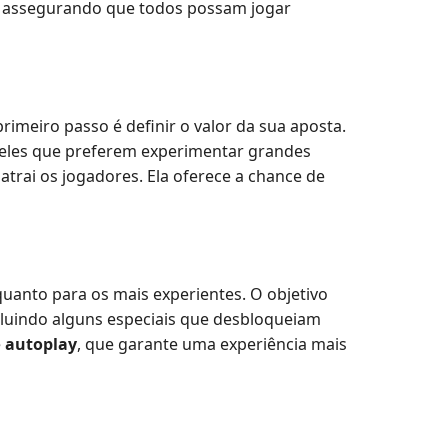
e, assegurando que todos possam jogar
imeiro passo é definir o valor da sua aposta.
ueles que preferem experimentar grandes
trai os jogadores. Ela oferece a chance de
quanto para os mais experientes. O objetivo
cluindo alguns especiais que desbloqueiam
e
autoplay
, que garante uma experiência mais