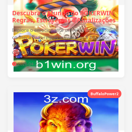
Descubra o Mundo do POKERWIN:
Regras, Estratégias e Atualizações
Explore o emocionante universo do POKERWIN,
conheça suas regras inovadoras e fique por
dentro das últimas atualizações com a palavra-
chave b1win.
2026-04-23
BuffaloPower2