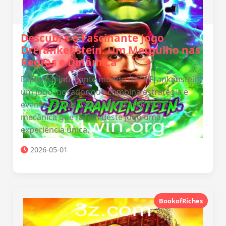
Descubra o Fascinante Jogo
DrFrankenstein: Um Mergulho nas
Regras e Dinâmica
Explore o intrigante mundo de DrFrankenstein,
um jogo inovador que combina estratégia e
eventos atuais. Descubra as regras e a
mecânica que fazem deste jogo uma
experiência única.
2026-05-01
BookofRiches