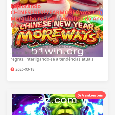
Explorando
CHINESENEWYEARMOREWAYS: Um
Mergulho no Jogo Temático do Ano
Novo Chinês
Descubra CHINESENEWYEARMOREWAYS, um
jogo temático que oferece emoções
eletrizantes e recompensas cativantes. Este
artigo detalha sua introdução, descrição e
regras, interligando-se a tendências atuais.
2026-03-18
DrFrankenstein