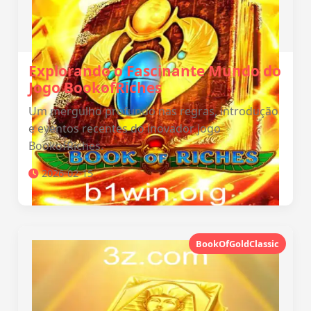
Explorando o Fascinante Mundo do
Jogo BookofRiches
Um mergulho profundo nas regras, introdução
e eventos recentes do inovador jogo
BookofRiches.
2026-02-15
BookOfGoldClassic