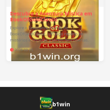
Descubra a Aventura Mística em
BookOfGoldClassic
Explore o fascinante mundo de
BookOfGoldClassic, um jogo repleto de
mistérios e riquezas a serem descobertas.
2026-03-25
b1win