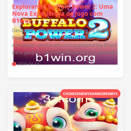
Explorando Buffalo Power 2: Uma
Nova Experiência de Jogo com
B1win
Descubra o emocionante universo de Buffalo
Power 2, um jogo que mistura aventura e
estratégia, combinado com a plataforma B1win
para garantir uma experiência única e divertida.
2026-04-19
CHINESENEWYEARMOREWAYS