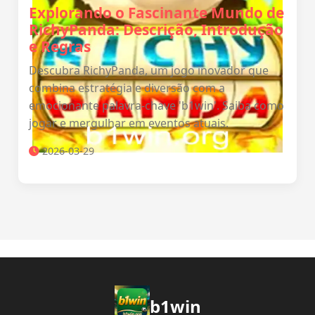
Explorando o Fascinante Mundo de
RichyPanda: Descrição, Introdução
e Regras
Descubra RichyPanda, um jogo inovador que
combina estratégia e diversão com a
emocionante palavra-chave 'b1win'. Saiba como
jogar e mergulhar em eventos atuais.
2026-03-29
b1win