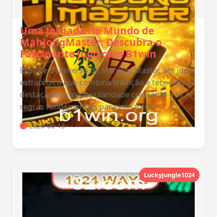
Uma Jornada no Mundo de
MahJongMaster: Descubra o
Fascinante Jogo com B1win
Explore o universo de MahJongMaster, um jogo
estratégico que combina tradição e tecnologia,
destacando sua popularidade crescente e as
regras fundamentais para iniciantes.
2026-06-13
LuckyJungle1024