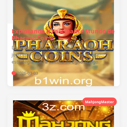
Explorando o Fascinante Mundo de
PharaohCoins
Descubra as maravilhas de PharaohCoins, um
jogo imersivo que combina a emoção da
estratégia com a cultura do Egito Antigo.
2026-03-03
MahJongMaster