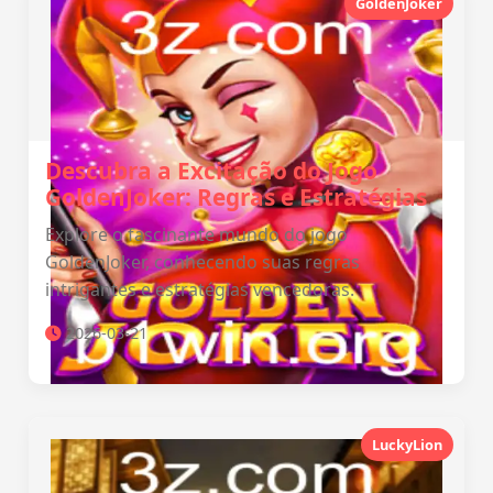
GoldenJoker
Descubra a Excitação do Jogo
GoldenJoker: Regras e Estratégias
Explore o fascinante mundo do jogo
GoldenJoker, conhecendo suas regras
intrigantes e estratégias vencedoras.
2026-03-21
LuckyLion