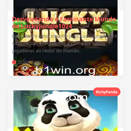
Desvendando o Fascinante Mundo
de LuckyJungle1024
Descubra o emocionante jogo LuckyJungle1024,
suas regras envolventes e como ele cativa
jogadores ao redor do mundo.
2026-03-17
RichyPanda