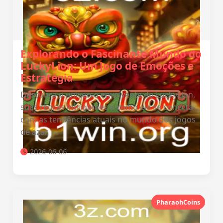
Explorando o Fascinante Mundo do
LuckyLion: Um Jogo de Emoções e
Estratégia
Descubra o universo envolvente do LuckyLion,
suas regras intrigantes e como ele se conecta
com as tendências atuais no mundo dos jogos
de azar.
2026-06-06
PharaohCoins