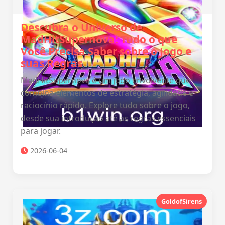
Descubra o Universo de
MadHitSupernova: Tudo o que
Você Precisa Saber sobre o Jogo e
suas Regras
MadHitSupernova é um jogo envolvente que
combina elementos de estratégia, agilidade e
raciocínio rápido. Explore tudo sobre o jogo,
desde sua introdução até as regras essenciais
para jogar.
2026-06-04
GoldofSirens