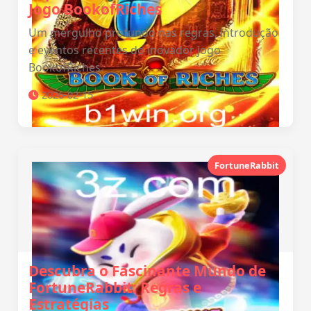
Jogo BookofRiches
Um mergulho profundo nas regras, introdução
e eventos recentes do inovador jogo
BookofRiches.
2026-02-15
FortuneRabbit
Descubra o Fascinante Mundo de
FortuneRabbit: Regras e
Estratégias