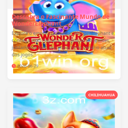
Descubra o Fascinante Mundo de
WonderElephant
Explore o emocionante jogo WonderElephant e
conheça suas regras e mecânicas intrigantes,
juntamente com seu impacto no cenário atual
dos jogos.
2026-06-29
CHILIHUAHUA