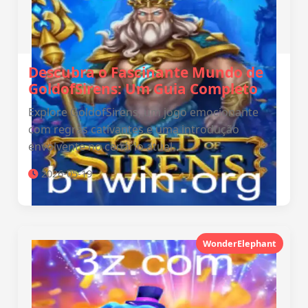
Descubra o Fascinante Mundo de
GoldofSirens: Um Guia Completo
Explore GoldofSirens, um jogo emocionante
com regras cativantes e uma introdução
envolvente no cenário atual.
2026-05-19
WonderElephant