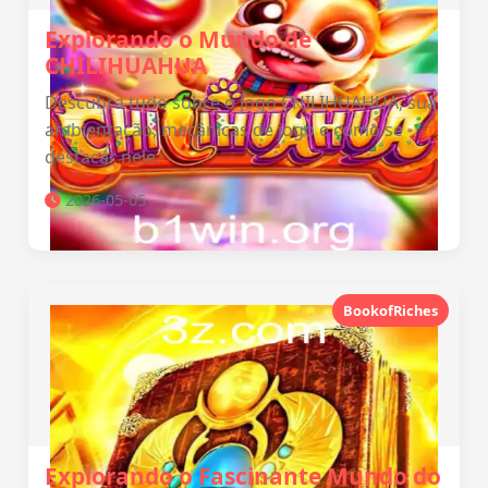
Explorando o Mundo de
CHILIHUAHUA
Descubra tudo sobre o jogo CHILIHUAHUA, sua
ambientação, mecânicas de jogo e como se
destacar nele.
2026-05-05
BookofRiches
Explorando o Fascinante Mundo do