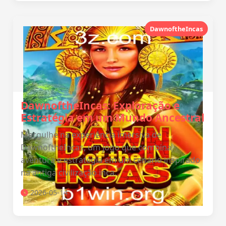
DawnoftheIncas
DawnoftheIncas: Exploração e
Estratégia em um Mundo Ancestral
Mergulhe na experiência imersiva de
DawnoftheIncas, um jogo que combina
aventura e estratégia em um cenário inspirado
na antiga civilização inca.
2026-05-14