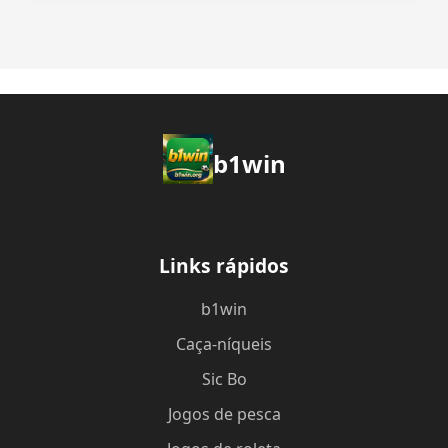
b1win
Links rápidos
b1win
Caça-níqueis
Sic Bo
Jogos de pesca