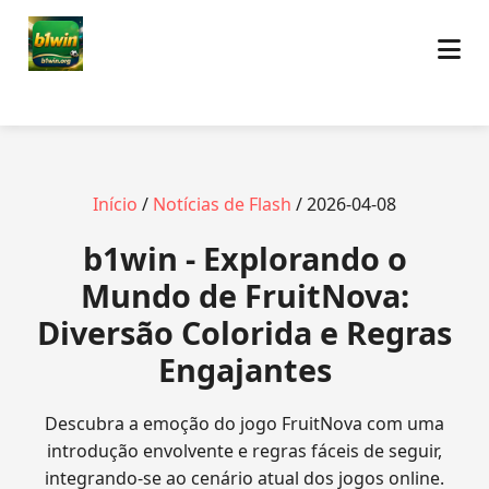
Início
/
Notícias de Flash
/ 2026-04-08
b1win - Explorando o
Mundo de FruitNova:
Diversão Colorida e Regras
Engajantes
Descubra a emoção do jogo FruitNova com uma
introdução envolvente e regras fáceis de seguir,
integrando-se ao cenário atual dos jogos online.