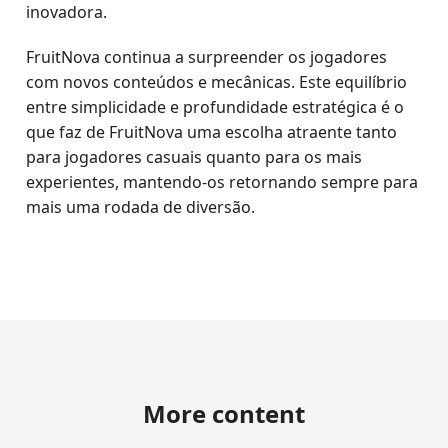
inovadora.
FruitNova continua a surpreender os jogadores
com novos conteúdos e mecânicas. Este equilíbrio
entre simplicidade e profundidade estratégica é o
que faz de FruitNova uma escolha atraente tanto
para jogadores casuais quanto para os mais
experientes, mantendo-os retornando sempre para
mais uma rodada de diversão.
More content