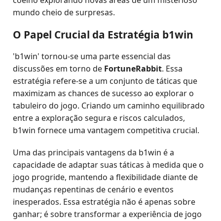
coelho explorando novas áreas de um misterioso
mundo cheio de surpresas.
O Papel Crucial da Estratégia b1win
'b1win' tornou-se uma parte essencial das
discussões em torno de
FortuneRabbit
. Essa
estratégia refere-se a um conjunto de táticas que
maximizam as chances de sucesso ao explorar o
tabuleiro do jogo. Criando um caminho equilibrado
entre a exploração segura e riscos calculados,
b1win fornece uma vantagem competitiva crucial.
Uma das principais vantagens da b1win é a
capacidade de adaptar suas táticas à medida que o
jogo progride, mantendo a flexibilidade diante de
mudanças repentinas de cenário e eventos
inesperados. Essa estratégia não é apenas sobre
ganhar; é sobre transformar a experiência de jogo