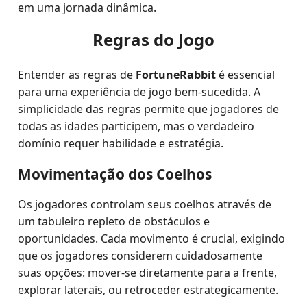
em uma jornada dinâmica.
Regras do Jogo
Entender as regras de
FortuneRabbit
é essencial
para uma experiência de jogo bem-sucedida. A
simplicidade das regras permite que jogadores de
todas as idades participem, mas o verdadeiro
domínio requer habilidade e estratégia.
Movimentação dos Coelhos
Os jogadores controlam seus coelhos através de
um tabuleiro repleto de obstáculos e
oportunidades. Cada movimento é crucial, exigindo
que os jogadores considerem cuidadosamente
suas opções: mover-se diretamente para a frente,
explorar laterais, ou retroceder estrategicamente.