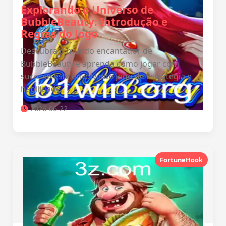
Explorando o Universo de
BubbleBeauty: Introdução e
Regras do Jogo
Descubra o mundo encantador de
BubbleBeauty e aprenda como jogar com
sucesso este envolvente jogo de estratégia e
habilidade.
2026-06-22
FortuneHook