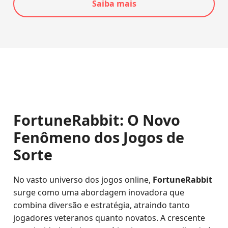
Saiba mais
FortuneRabbit: O Novo
Fenômeno dos Jogos de
Sorte
No vasto universo dos jogos online,
FortuneRabbit
surge como uma abordagem inovadora que
combina diversão e estratégia, atraindo tanto
jogadores veteranos quanto novatos. A crescente