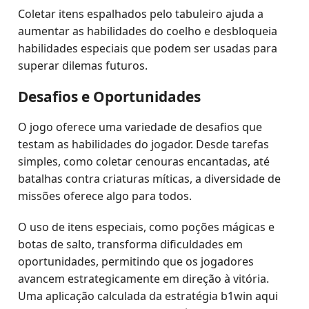
Coletar itens espalhados pelo tabuleiro ajuda a
aumentar as habilidades do coelho e desbloqueia
habilidades especiais que podem ser usadas para
superar dilemas futuros.
Desafios e Oportunidades
O jogo oferece uma variedade de desafios que
testam as habilidades do jogador. Desde tarefas
simples, como coletar cenouras encantadas, até
batalhas contra criaturas míticas, a diversidade de
missões oferece algo para todos.
O uso de itens especiais, como poções mágicas e
botas de salto, transforma dificuldades em
oportunidades, permitindo que os jogadores
avancem estrategicamente em direção à vitória.
Uma aplicação calculada da estratégia b1win aqui