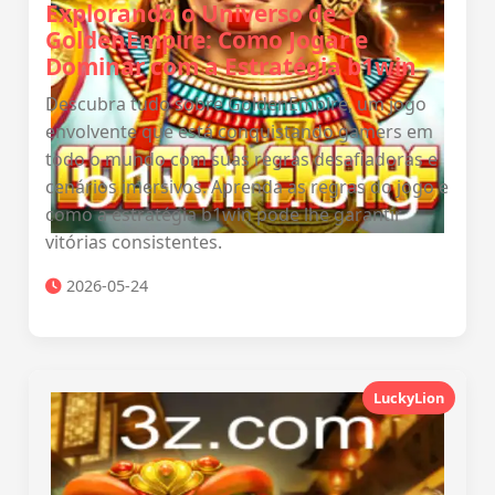
Explorando o Universo de
GoldenEmpire: Como Jogar e
Dominar com a Estratégia b1win
Descubra tudo sobre GoldenEmpire, um jogo
envolvente que está conquistando gamers em
todo o mundo com suas regras desafiadoras e
cenários imersivos. Aprenda as regras do jogo e
como a estratégia b1win pode lhe garantir
vitórias consistentes.
2026-05-24
LuckyLion