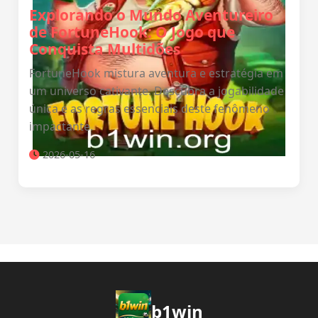
Explorando o Mundo Aventureiro
de FortuneHook: O Jogo que
Conquista Multidões
FortuneHook mistura aventura e estratégia em
um universo cativante. Descubra a jogabilidade
única e as regras essenciais deste fenômeno
impactante.
2026-05-16
b1win