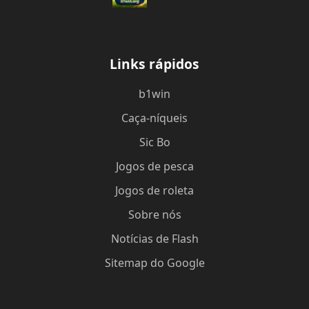
Links rápidos
b1win
Caça-níqueis
Sic Bo
Jogos de pesca
Jogos de roleta
Sobre nós
Notícias de Flash
Sitemap do Google