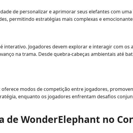
dade de personalizar e aprimorar seus elefantes com uma 
des, permitindo estratégias mais complexas e emocionante
é interativo. Jogadores devem explorar e interagir com os
 avanço na trama. Desde quebra-cabeças ambientais até ba
t
oferece modos de competição entre jogadores, promoven
tratégia, enquanto os jogadores enfrentam desafios conju
ia de WonderElephant no Con