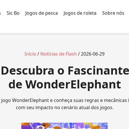
s
Sic Bo
Jogos de pesca
Jogos de roleta
Sobre nós
Início
/
Notícias de Flash
/ 2026-06-29
 Descubra o Fascinan
de WonderElephant
 jogo WonderElephant e conheça suas regras e mecânicas i
com seu impacto no cenário atual dos jogos.