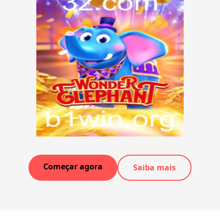
Começar agora
Saiba mais