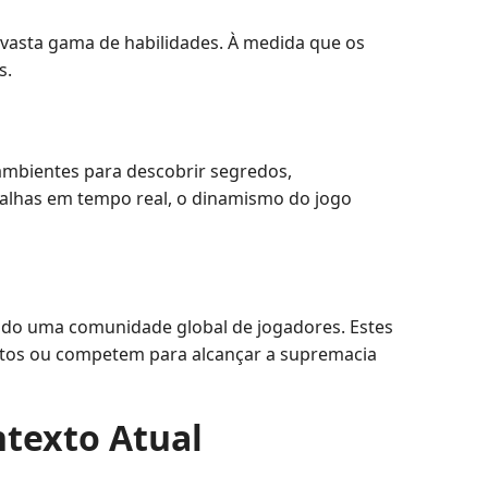
vasta gama de habilidades. À medida que os
s.
 ambientes para descobrir segredos,
talhas em tempo real, o dinamismo do jogo
do uma comunidade global de jogadores. Estes
ntos ou competem para alcançar a supremacia
texto Atual