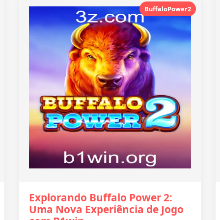
BuffaloPower2
Explorando Buffalo Power 2:
Uma Nova Experiência de Jogo