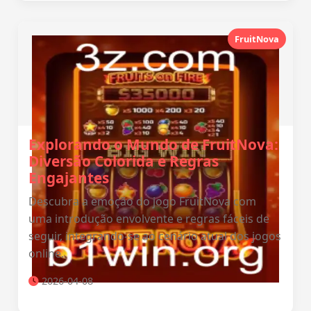
FruitNova
Explorando o Mundo de FruitNova:
Diversão Colorida e Regras
Engajantes
Descubra a emoção do jogo FruitNova com
uma introdução envolvente e regras fáceis de
seguir, integrando-se ao cenário atual dos jogos
online.
2026-04-08