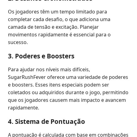
Os jogadores têm um tempo limitado para
completar cada desafio, o que adiciona uma
camada de tensão e excitação. Planejar
movimentos rapidamente é essencial para o
sucesso.
3. Poderes e Boosters
Para ajudar nos níveis mais difíceis,
SugarRushFever oferece uma variedade de poderes
e boosters. Esses itens especiais podem ser
coletados ou adquiridos durante o jogo, permitindo
que os jogadores causem mais impacto e avancem
rapidamente.
4. Sistema de Pontuação
A pontuação é calculada com base em combinações