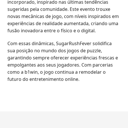
incorporado, inspirado nas últimas tendências
sugeridas pela comunidade. Este evento trouxe
novas mecânicas de jogo, com níveis inspirados em
experiências de realidade aumentada, criando uma
fusão inovadora entre o físico e o digital.
Com essas dinâmicas, SugarRushFever solidifica
sua posição no mundo dos jogos de puzzle,
garantindo sempre oferecer experiências frescas e
empolgantes aos seus jogadores. Com parcerias
como a b1win, o jogo continua a remodelar o
futuro do entretenimento online.