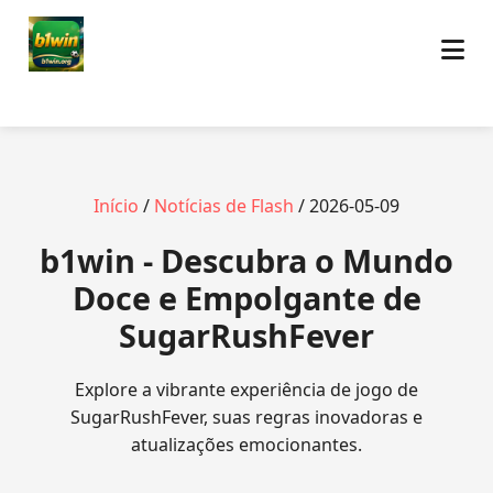
Início
/
Notícias de Flash
/ 2026-05-09
b1win - Descubra o Mundo
Doce e Empolgante de
SugarRushFever
Explore a vibrante experiência de jogo de
SugarRushFever, suas regras inovadoras e
atualizações emocionantes.