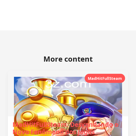
More content
MadHitFullSteam
MadHitFullSteam: Desvendando o
Novo Fenômeno dos Jogos