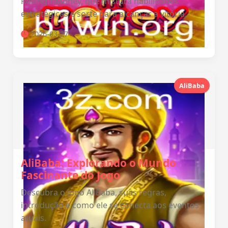
RollingInMoney, que mistura habilidades
estratégicas e sorte para alcançar a vitória.
2026-03-27
AliBaba
AliBaba: Explorando o Mundo
Fascinante do Jogo
Descubra o jogo AliBaba, suas regras,
introdução e como ele se conecta aos eventos
atuais.