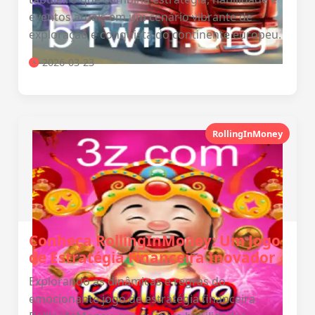
eventos atuais em um cenário vibrante de
exploração e conquista do continente europeu.
2026-03-23
RollingInMoney
Conheça RollingInMoney: Um Jogo
de Estratégia Financeira Inovador
Explorando as dinâmicas e regras do
emocionante jogo de estratégia financeira