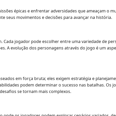
missões épicas e enfrentar adversidades que ameaçam o m
e seus movimentos e decisões para avançar na história.
. Cada jogador pode escolher entre uma variedade de pers
ões. A evolução dos personagens através do jogo é um aspe
eados em força bruta; eles exigem estratégia e planejame
habilidades podem determinar o sucesso nas batalhas. Os j
s desafios se tornam mais complexos.
o onde os jogadores podem explorar cenários variados, des