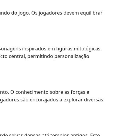
undo do jogo. Os jogadores devem equilibrar
onagens inspirados em figuras mitológicas,
cto central, permitindo personalização
nto. O conhecimento sobre as forças e
ogadores são encorajados a explorar diversas
de selvas densas até templos antigos. Este