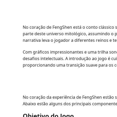
No coração de FengShen está o conto clássico s
parte deste universo mitológico, assumindo o p
narrativa leva o jogador a diferentes reinos e 
Com gráficos impressionantes e uma trilha son
desafios intelectuais. A introdução ao jogo é c
proporcionando uma transição suave para os 
No coração da experiência de FengShen estão su
Abaixo estão alguns dos principais componente
Objetivo do Jogo