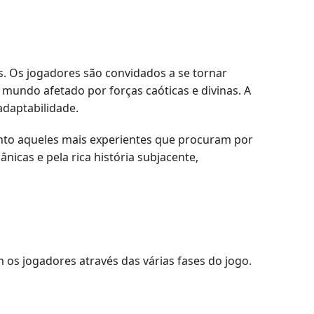
s. Os jogadores são convidados a se tornar
mundo afetado por forças caóticas e divinas. A
adaptabilidade.
anto aqueles mais experientes que procuram por
nicas e pela rica história subjacente,
 os jogadores através das várias fases do jogo.